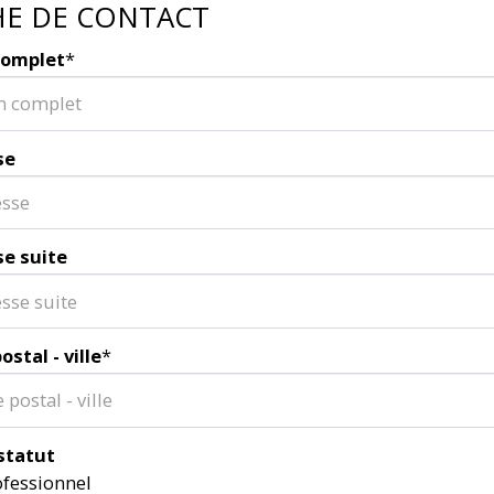
HE DE CONTACT
omplet
*
se
e suite
ostal - ville
*
statut
ofessionnel