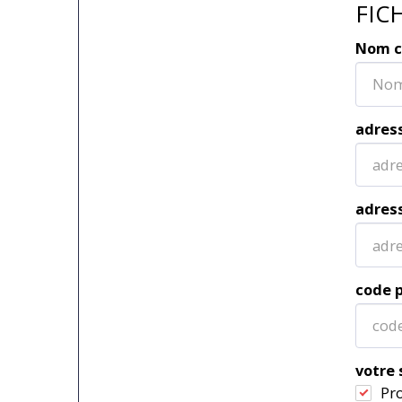
FIC
Nom c
adres
adress
code p
votre 
Pr