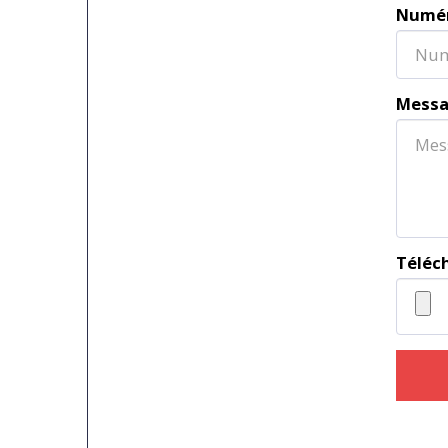
Numér
Mess
Téléc